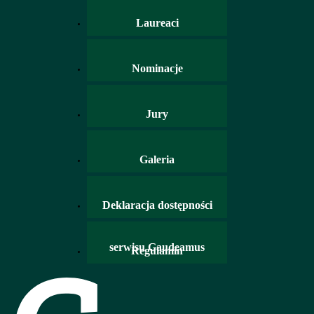
Laureaci
Nominacje
Jury
Galeria
Deklaracja dostępności
serwisu Gaudeamus
Regulamin